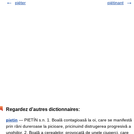
piéter
piétinant
Regardez d'autres dictionnaires:
pietin
— PIETÍN s.n. 1. Boală contagioasă la oi, care se manifestă
prin răni dureroase la picioare, pricinuind distrugerea progresivă a
unghiilor. 2. Boală a cerealelor, provocată de unele ciuperci, care