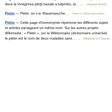
duce la înnegrirea părţii bazale a tulpinilor, la… …
Dicționar Român
Pietin
— Pietin, so v.w. Klauenseuche …
Pierer's Universal-Lexikon
Piétin
— Cette page d’homonymie répertorie les différents sujets
et articles partageant un même nom. Sur les autres projets
Wikimedia : « Piétin », sur le Wiktionnaire (dictionnaire universel)
le piétin est le nom de deux maladies sans… …
Wikipédia en Français