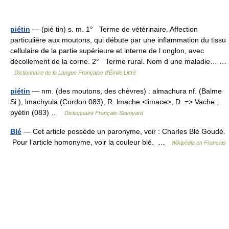
piétin
— (pié tin) s. m. 1° Terme de vétérinaire. Affection
particulière aux moutons, qui débute par une inflammation du tissu
cellulaire de la partie supérieure et interne de l onglon, avec
décollement de la corne. 2° Terme rural. Nom d une maladie… …
Dictionnaire de la Langue Française d'Émile Littré
piétin
— nm. (des moutons, des chèvres) : almachura nf. (Balme
Si.), lmachyula (Cordon.083), R. lmache <limace>, D. => Vache ;
pyètin (083) …
Dictionnaire Français-Savoyard
Blé
— Cet article possède un paronyme, voir : Charles Blé Goudé.
Pour l’article homonyme, voir la couleur blé. …
Wikipédia en Français