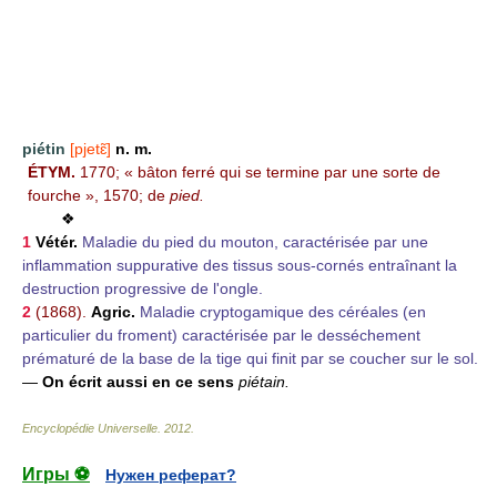
piétin
[pjetɛ̃]
n. m.
ÉTYM.
1770; « bâton ferré qui se termine par une sorte de
fourche », 1570; de
pied.
❖
1
Vétér.
Maladie du pied du mouton, caractérisée par une
inflammation suppurative des tissus sous-cornés entraînant la
destruction progressive de l'ongle.
2
(1868).
Agric.
Maladie cryptogamique des céréales (en
particulier du froment) caractérisée par le desséchement
prématuré de la base de la tige qui finit par se coucher sur le sol.
—
On écrit aussi en ce sens
piétain.
Encyclopédie Universelle
.
2012
.
Игры ⚽
Нужен реферат?