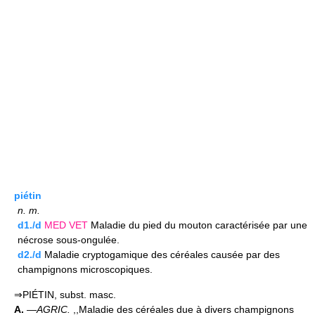
piétin
n.
m.
d1./d
MED
VET
Maladie du pied du mouton caractérisée par une
nécrose sous-ongulée.
d2./d
Maladie cryptogamique des céréales causée par des
champignons microscopiques.
⇒PIÉTIN, subst. masc.
A.
—
AGRIC.
,,Maladie des céréales due à divers champignons