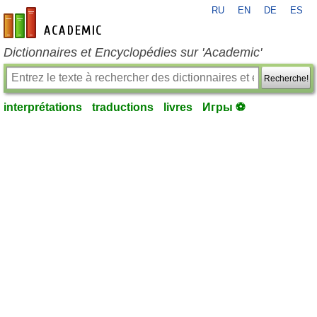
RU
EN
DE
ES
fr-academic.com
Dictionnaires et Encyclopédies sur 'Academic'
Recherche!
interprétations
traductions
livres
Игры ⚽