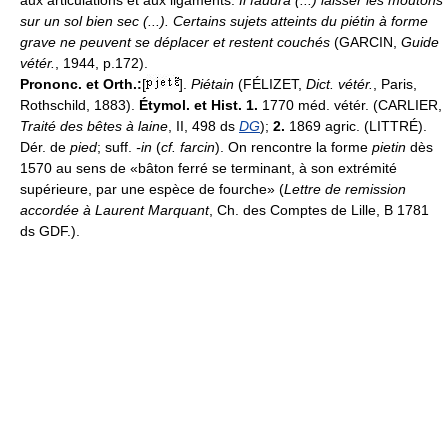
aux articulations et aux ligaments.
Il faudra (...) laisser les moutons
sur un sol bien sec (...). Certains sujets atteints du piétin à forme
grave ne peuvent se déplacer et restent couchés
(GARCIN,
Guide
vétér.
, 1944, p.172).
Prononc. et Orth.:
[
].
Piétain
(FÉLIZET,
Dict. vétér.
, Paris,
Rothschild, 1883).
Étymol. et Hist. 1.
1770 méd. vétér. (CARLIER,
Traité des bêtes à laine
, II, 498 ds
DG
);
2.
1869 agric. (LITTRÉ).
Dér. de
pied
; suff.
-in
(
cf. farcin
). On rencontre la forme
pietin
dès
1570 au sens de «bâton ferré se terminant, à son extrémité
supérieure, par une espèce de fourche» (
Lettre de remission
accordée à Laurent Marquant
, Ch. des Comptes de Lille, B 1781
ds GDF.).